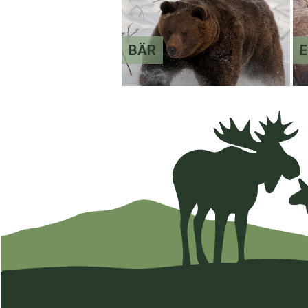
BÄR
E