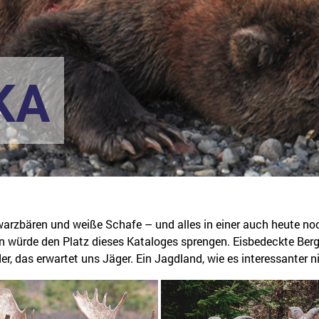
KA
rzbären und weiße Schafe – und alles in einer auch heute noc
n würde den Platz dieses Kataloges sprengen. Eisbedeckte Berg
, das erwartet uns Jäger. Ein Jagdland, wie es interessanter n